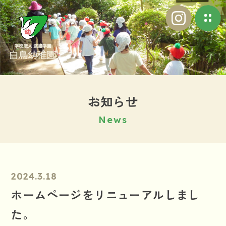
お
知
ら
せ
N
e
w
s
2024.3.18
ホームページをリニューアルしまし
た。