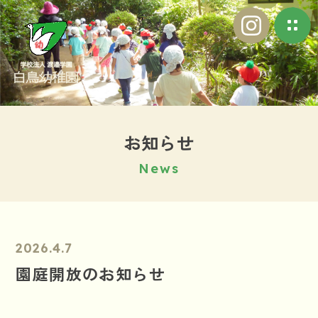
お
知
ら
せ
N
e
w
s
2026.4.7
園庭開放のお知らせ